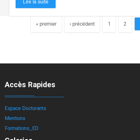
Lire la suite
Pages
« premier
‹ précédent
1
2
Accès Rapides
Espace Doctorants
Mentions
Formations_ED