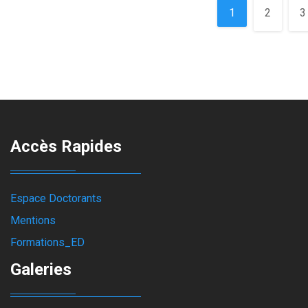
Pages
1
2
3
Accès Rapides
Espace Doctorants
Mentions
Formations_ED
Galeries