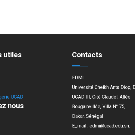
 utiles
Contacts
EDMI
Université Cheikh Anta Diop, 
erie UCAD
UCAD III, Cité Claudel, Allée
ez nous
Bougainvillée, Villa N° 75,
Dakar, Sénégal
E_mail : edmi@ucad.edu.sn.