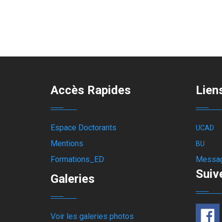
Accès Rapides
Liens
Espace Doctorants
UCAD
Mentions
BU
Formations_ED
Messag
Suiv
Galeries
Voir les galeries photos