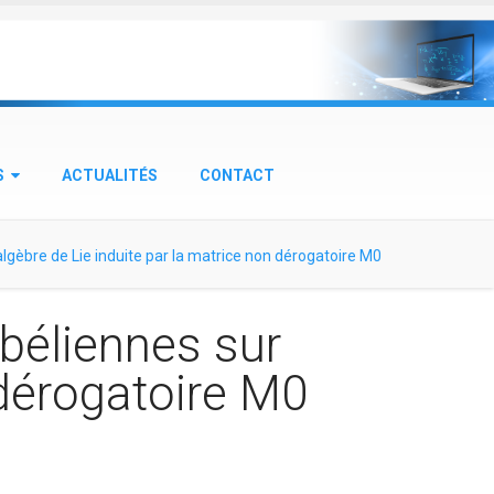
S
ACTUALITÉS
CONTACT
algèbre de Lie induite par la matrice non dérogatoire M0
béliennes sur
 dérogatoire M0